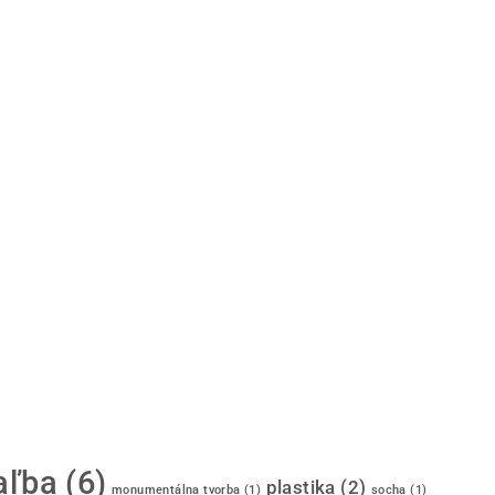
aľba
(6)
plastika
(2)
monumentálna tvorba
(1)
socha
(1)