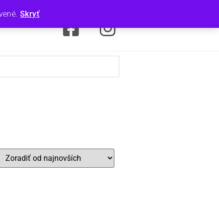
avené.
Skryť