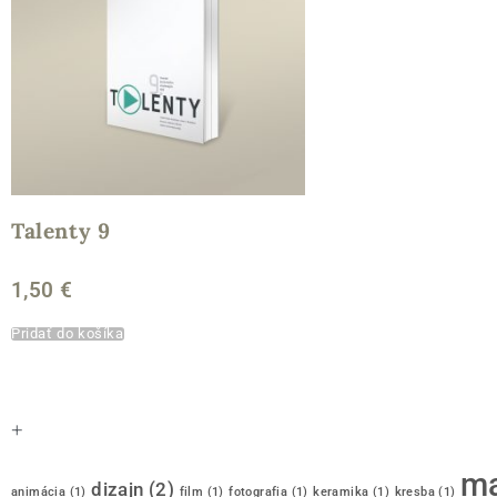
Talenty 9
1,50
€
Pridať do košíka
+
m
dizajn
(2)
animácia
(1)
film
(1)
fotografia
(1)
keramika
(1)
kresba
(1)