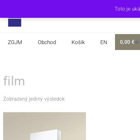
Toto je uk
ZGJM
Obchod
Košík
EN
0,00
€
film
Zobrazený jediný výsledok