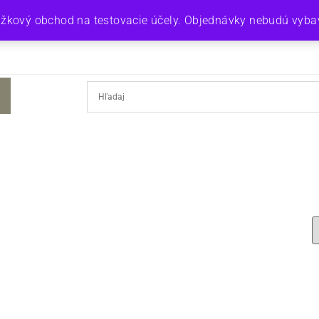
ážkový obchod na testovacie účely. Objednávky nebudú vyb