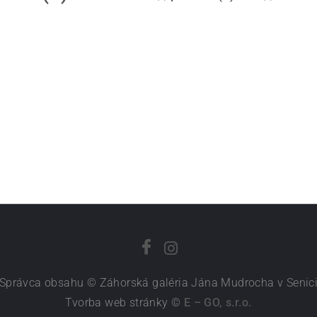
Správca obsahu © Záhorská galéria Jána Mudrocha v Senic
Tvorba web stránky ©
E – GO, s.r.o.