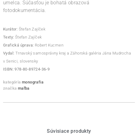
umelca. Súčasťou je bohatá obrazová
fotodokumentácia.
Kurátor:
Štefan Zajíček
Texty:
Štefan Zajíček
Grafická úprava:
Robert Kucmen
Vydal:
Trnavský samosprávny kraj a Záhorská galéria Jána Mudrocha
v Senici, slovensky
ISBN: 978-80-89724-36-9
kategória
monografia
značka
maľba
Súvisiace produkty