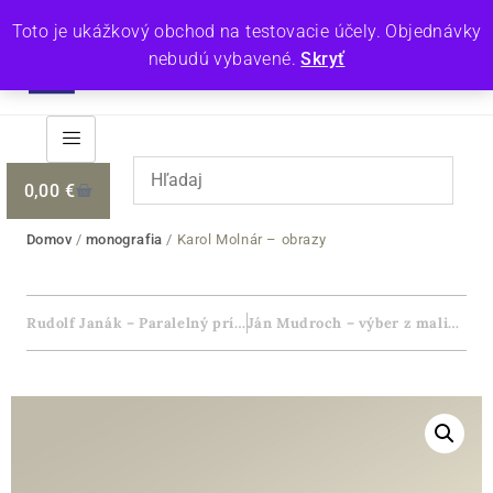
Toto je ukážkový obchod na testovacie účely. Objednávky
nebudú vybavené.
Skryť
0,00
€
Domov
/
monografia
/ Karol Molnár – obrazy
Rudolf Janák – Paralelný príbeh
Ján Mudroch – výber z maliarskeho diela