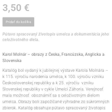
3,50
€
Pridať do košíka
Pútavo spracovaný životopis umelca a dokumentácia jeho
celoživotného diela.
Karol Molnár – obrazy z Česka, Francúzska, Anglicka a
Slovenska
Katalóg bol vydaný k jubilejnej výstave Karola Molnára –
k 115. výročiu narodenia umelca, k 100. výročiu vzniku
Československej republiky a k 25. výročiu
vzniku
Slovenskej republiky v cykle Umelci Záhoria. Verejnosť
mala možnosť
oboznámiť sa s celoživotným dielom
umelca. Obrazy boli zapožičané výhradne zo súkromných
zbierok. Katalóg obsahuje pútavo spracovaný životopis